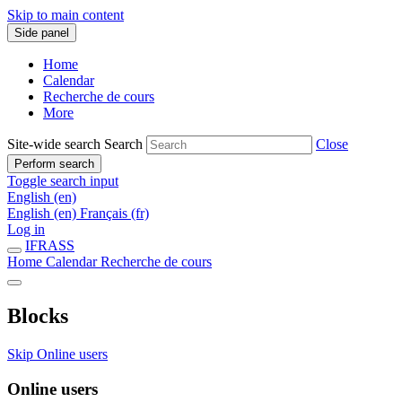
Skip to main content
Side panel
Home
Calendar
Recherche de cours
More
Site-wide search
Search
Close
Perform search
Toggle search input
English ‎(en)‎
English ‎(en)‎
Français ‎(fr)‎
Log in
IFRASS
Home
Calendar
Recherche de cours
Blocks
Skip Online users
Online users